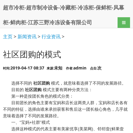
超市冷柜-超市制冷设备-冷藏柜-冷冻柜-保鲜柜-风幕
柜-鲜肉柜-江苏三野冷冻设备有限公司
导航
主页
>
新闻资讯
>
行业资讯
>
社区团购的模式
2019-04-17 08:37
未知
admin
次
时间:
来源:
作者:
点击:
选择不同的
社区团购
模式，就意味着选择了不同的发展路径。
目前的
社区团购
模式主要有两种分类方法：
第一种是按团长角色的模式分类：
目前团长的角色主要有宝妈和店长这两类人群，宝妈和店长各有
不同的特征，选择由谁来承担获客和售后这一团长核心角色，几乎就
意味着选择了不同的发展路径。
一、“宝妈+社群”模式
选择这种模式的代表主要有美家优享(美菜网)、邻邻壹(鲜果壹