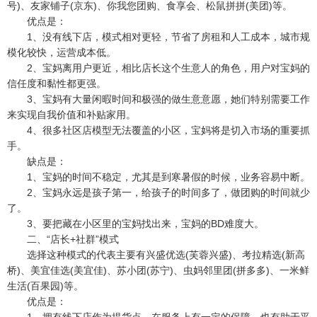
号)、友家铺子(京东)、你我您团购、食享会、松鼠拼拼(美团)等。
优点是：
1、没有线下店，模式相对更轻，节省了房租和人工成本，城市规
模化较快，运营成本低。
2、宝妈离用户更近，相比店长这个生意人的角色，用户对宝妈的
信任度和黏性都更强。
3、宝妈有大量闲暇时间和极强的做生意意愿，她们特别需要工作
来实现自我价值和补贴家用。
4、很多社区店模型无法覆盖的小区，宝妈将是切入市场的重要抓
手。
缺点是：
1、宝妈的时间不稳定，尤其是到寒暑假的时候，业务容易中断。
2、宝妈永远是孩子第一，给孩子的时间多了，做团购的时间就少
了。
3、要把藏在小区里的宝妈找出来，宝妈的BD难度大。
二、“店长+社群”模式
选择这种模式的代表主要有兴盛优选(芙蓉兴盛)、考拉精选(新高
桥)、美宜佳选(美宜佳)、苏小团(苏宁)、虫妈邻里团(拼多多)、一米鲜
生活(百果园)等。
优点是：
1、拥有线下店作为提货点，在服务上有一定的保障，也有助于平