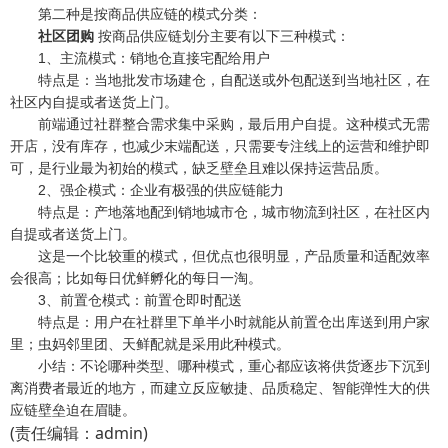
第二种是按商品供应链的模式分类：
社区团购
按商品供应链划分主要有以下三种模式：
1、主流模式：销地仓直接宅配给用户
特点是：当地批发市场建仓，自配送或外包配送到当地社区，在
社区内自提或者送货上门。
前端通过社群整合需求集中采购，最后用户自提。这种模式无需
开店，没有库存，也减少末端配送，只需要专注线上的运营和维护即
可，是行业最为初始的模式，缺乏壁垒且难以保持运营品质。
2、强企模式：企业有极强的供应链能力
特点是：产地落地配到销地城市仓，城市物流到社区，在社区内
自提或者送货上门。
这是一个比较重的模式，但优点也很明显，产品质量和适配效率
会很高；比如每日优鲜孵化的每日一淘。
3、前置仓模式：前置仓即时配送
特点是：用户在社群里下单半小时就能从前置仓出库送到用户家
里；虫妈邻里团、天鲜配就是采用此种模式。
小结：不论哪种类型、哪种模式，重心都应该将供货逐步下沉到
离消费者最近的地方，而建立反应敏捷、品质稳定、智能弹性大的供
应链壁垒迫在眉睫。
(责任编辑：admin)