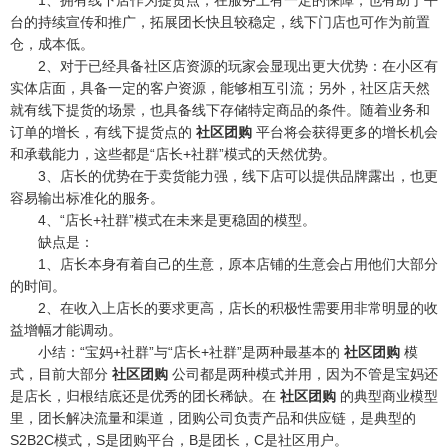
台的持续宣传和推广，拓展团长快且较稳定，线下门店也可作为前置
仓，成本低。
2、对于已经具备社区店资源的玩家会显现出更大优势：在小区有
实体店面，具备一定的客户资源，能够相互引流；另外，社区店天然
就有线下提货的场景，也具备线下存储特定商品的条件。随着业务和
订单的增长，有线下提货点的
社区团购
平台将会获得更多的增长机会
和承载能力，这些都是“店长+社群”模式的天然优势。
3、店长的优势在于卖货能力强，线下店可以提供品牌露出，也更
容易输出标准化的服务。
4、“店长+社群”模式在未来是更稳固的模型。
缺点是：
1、店长本身有着自己的生意，原本店铺的生意会占用他们大部分
的时间。
2、在收入上店长的要求更高，店长的积极性需要用非常明显的收
益增幅才能调动。
小结：“宝妈+社群”与“店长+社群”是两种最基本的
社区团购
模
式，目前大部分
社区团购
公司都是两种模式并用，因为不管是宝妈还
是店长，归根结底还是优秀的团长稀缺。在
社区团购
的典型商业模型
里，团长解决流量和渠道，团购公司负责产品和供应链，是典型的
S2B2C模式，S是团购平台，B是团长，C是社区用户。