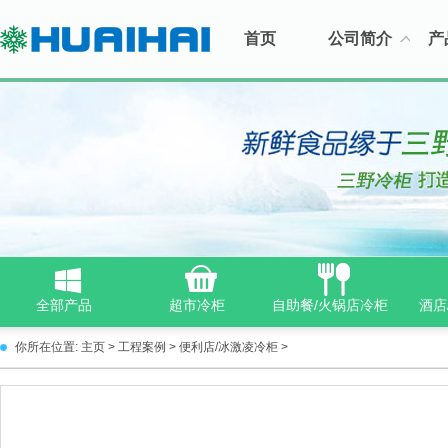
首页
公司简介
产
全部产品
超市冷柜
自助餐/火锅店冷柜
酒店
你所在位置:
主页
>
工程案例
>
便利店/冰激凌冷柜
>