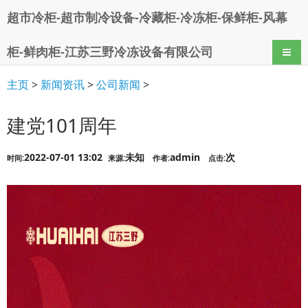
超市冷柜-超市制冷设备-冷藏柜-冷冻柜-保鲜柜-风幕
柜-鲜肉柜-江苏三野冷冻设备有限公司
导航
主页
>
新闻资讯
>
公司新闻
>
建党101周年
2022-07-01 13:02
未知
admin
次
时间:
来源:
作者:
点击: